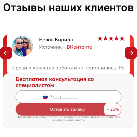
Отзывы наших клиентов
Белов Кирилл
Нужна консультация?
Источник –
ВКонтакте
Закажите бесплатную консультацию
Сроки и качество работы мне понравились. Ребята 
Бесплатная консультация со
специалистом
Оставить заявку
Нажимая на кнопку "Оставить заявку" Вы соглашаетесь c
политикой
конфиденциальности