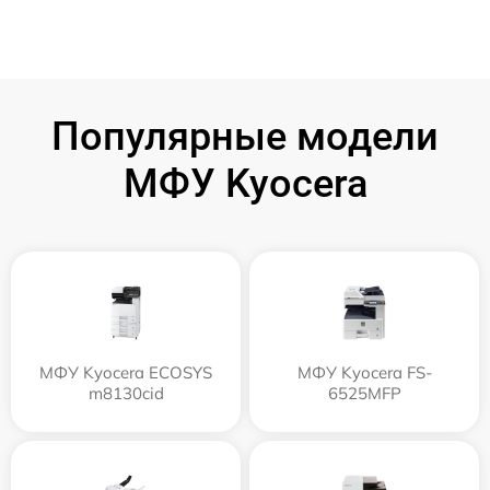
Популярные модели
МФУ Kyocera
МФУ Kyocera ECOSYS
МФУ Kyocera FS-
m8130cid
6525MFP