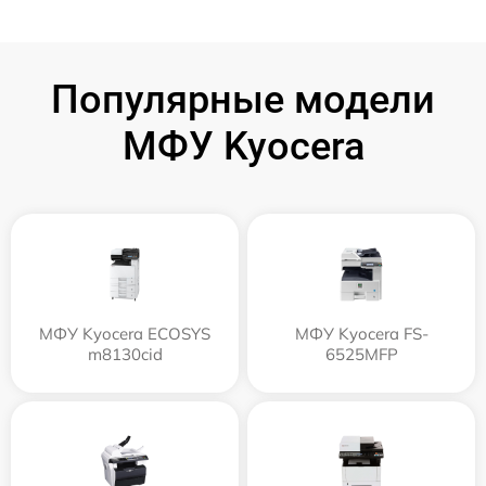
Популярные модели
МФУ Kyocera
МФУ Kyocera ECOSYS
МФУ Kyocera FS-
m8130cid
6525MFP