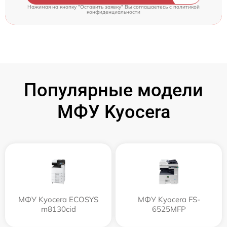
Нажимая на кнопку "Оставить заявку" Вы соглашаетесь c
политикой
конфиденциальности
Популярные модели
МФУ Kyocera
МФУ Kyocera ECOSYS
МФУ Kyocera FS-
m8130cid
6525MFP