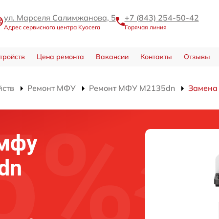
ул. Марселя Салимжанова, 5
+7 (843) 254-50-42
Адрес сервисного центра Kyocera
Горячая линия
тройств
Цена ремонта
Вакансии
Контакты
Отзывы
йств
Ремонт МФУ
Ремонт МФУ M2135dn
Замена
 мфу
dn