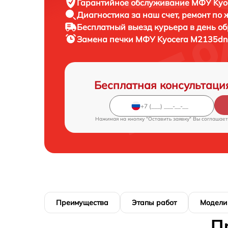
Гарантийное обслуживание
МФУ Kyoc
Диагностика за наш счет,
ремонт по
Бесплатный выезд курьера
в день о
Замена печки МФУ
Kyocera M2135dn 
Бесплатная консультаци
Нажимая на кнопку "Оставить заявку" Вы соглашает
Преимущества
Этапы работ
Модели
П