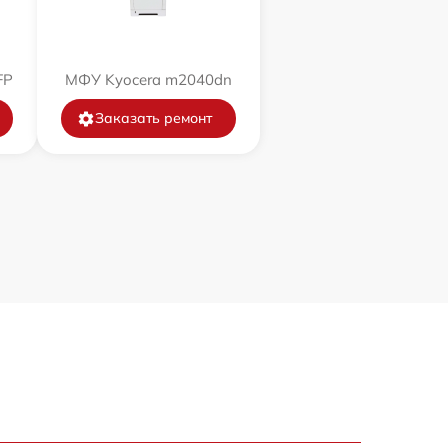
FP
МФУ Kyocera m2040dn
Заказать ремонт