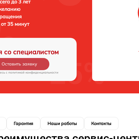
era до 3 лет
 желанию
бращения
от 35 минут
я со специалистом
Оставить заявку
есь c
политикой конфиденциальности
Гарантия
Наши работы
Контакты
реимущества сервис-цент