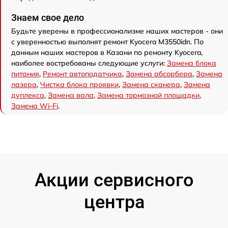
Знаем свое дело
Будьте уверены в профессионализме наших мастеров - они
с уверенностью выполнят ремонт Kyocera M3550idn. По
данным наших мастеров в Казани по ремонту Kyocera,
наиболее востребованы следующие услуги:
Замена блока
питания
,
Ремонт автоподатчика
,
Замена абсорбера
,
Замена
лазера
,
Чистка блока проявки
,
Замена сканера
,
Замена
дуплекса
,
Замена вала
,
Замена тормозной площадки
,
Замена Wi-Fi
.
Акции сервисного
центра