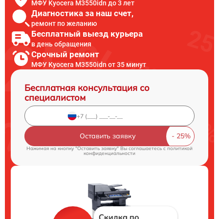
МФУ Kyocera M3550idn до 3 лет
Диагностика за наш счет,
ремонт по желанию
Бесплатный выезд курьера
в день обращения
Срочный ремонт
МФУ Kyocera M3550idn от 35 минут
Бесплатная консультация со
специалистом
Оставить заявку
Нажимая на кнопку "Оставить заявку" Вы соглашаетесь c
политикой
конфиденциальности
Скидка по