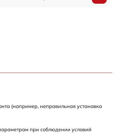
1700 р
1200 р
2200 р
2500 р
1500 р
800 р
онта (например, неправильная установка
1800 р
 параметрам при соблюдении условий
1500 р