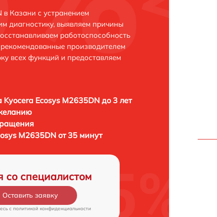
 в Казани с устранением
м диагностику, выявляем причины
восстанавливаем работоспособность
и рекомендованные производителем
рку всех функций и предоставляем
 Kyocera Ecosys M2635DN до 3 лет
 желанию
бращения
cosys M2635DN от 35 минут
я со специалистом
Оставить заявку
есь c
политикой конфиденциальности