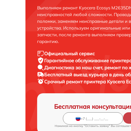
Выполняем ремонт Kyocera Ecosys M2635DN
неисправностей любой сложности. Проводи
поломки, заменяем неисправные детали и 
устройства. Используем оригинальные ил
запчасти, после ремонта выполняем прове
гарантию.
Официальный сервис
Гарантийное обслуживание
принтера
Диагностика за наш счет,
ремонт по
Бесплатный выезд курьера
в день о
Срочный ремонт
принтера Kyocera E
Бесплатная консультаци
Нажимая на кнопку "Оставить заявку" Вы соглашает