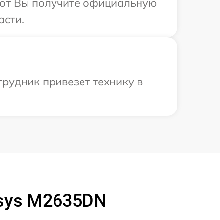
абот Вы получите официальную
асти.
трудник привезет технику в
osys M2635DN