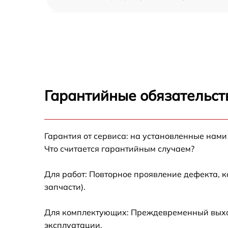
Ремонт автоподатчика Kyocera Ecosys
M2635DN
Замена тормозной площадки Kyocera Ecosy
M2635DN
Замена термопленки Kyocera Ecosys
M2635DN
Гарантийные обязательст
Замена печки Kyocera Ecosys M2635DN
Замена печатной головки Kyocera Ecosys
Гарантия от сервиса: на установленные нами
M2635DN
Что считается гарантийным случаем?
Замена каретки Kyocera Ecosys M2635DN
Для работ: Повторное проявление дефекта, 
запчасти).
Замена Wi-Fi Kyocera Ecosys M2635DN
Для комплектующих: Преждевременный выход
Замена вала Kyocera Ecosys M2635DN
эксплуатации.