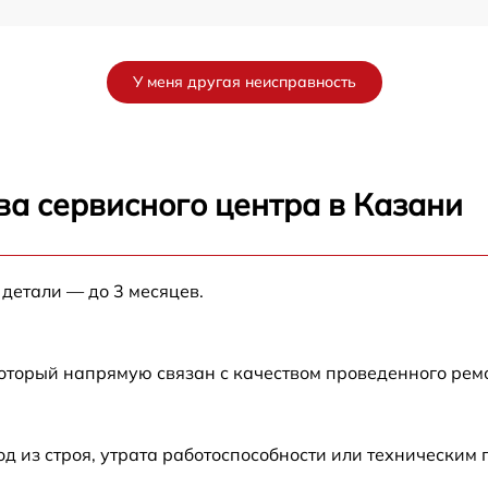
от 60 мин
У меня другая неисправность
s
от 60 мин
от 60 мин
ва сервисного центра в Казани
от 60 мин
 детали — до 3 месяцев.
от 60 мин
от 60 мин
который напрямую связан с качеством проведенного рем
от 60 мин
 из строя, утрата работоспособности или техническим
от 60 мин